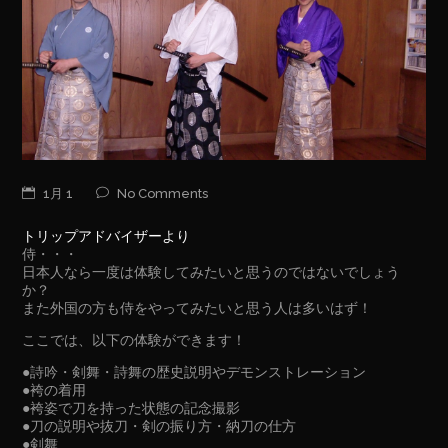
1月 1
No Comments
トリップアドバイザーより
侍・・・
日本人なら一度は体験してみたいと思うのではないでしょう
か？
また外国の方も侍をやってみたいと思う人は多いはず！
ここでは、以下の体験ができます！
●詩吟・剣舞・詩舞の歴史説明やデモンストレーション
●袴の着用
●袴姿で刀を持った状態の記念撮影
●刀の説明や抜刀・剣の振り方・納刀の仕方
●剣舞