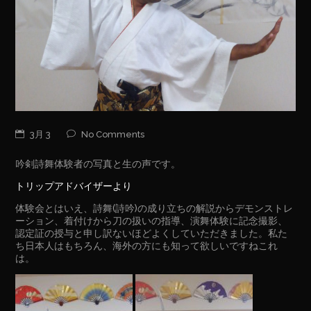
3月 3
No Comments
吟剣詩舞体験者の写真と生の声です。
トリップアドバイザーより
体験会とはいえ、詩舞(詩吟)の成り立ちの解説からデモンストレ
ーション、着付けから刀の扱いの指導、演舞体験に記念撮影、
認定証の授与と申し訳ないほどよくしていただきました。私た
ち日本人はもちろん、海外の方にも知って欲しいですねこれ
は。