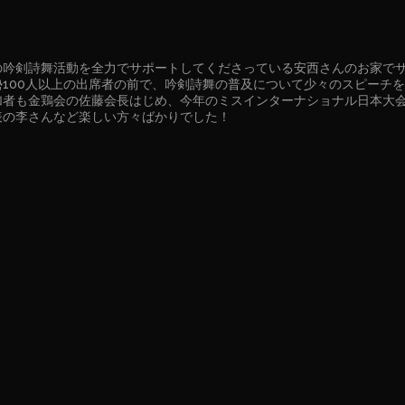
の吟剣詩舞活動を全力でサポートしてくださっている安西さんのお家で
勢100人以上の出席者の前で、吟剣詩舞の普及について少々のスピーチ
加者も金鶏会の佐藤会長はじめ、今年のミスインターナショナル日本大
表の李さんなど楽しい方々ばかりでした！