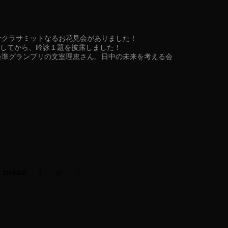
サクラサミットなるお花見会がありました！
をしてから、吟詠１題を披露しました！
会準グランプリの文室理恵さん、日中の未来を考える会
SHARE