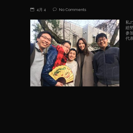
4月 4
No Comments
私
総
参
代