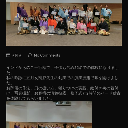
5月 5
No Comments
インドからのご一行様で、子供も含め22名での体験になりまし
た。
私の吟詠に五月女凱昴先生の剣舞での演舞披露で幕を開けまし
た。
お辞儀の作法、刀の扱い方、斬りつけの実践、紋付き袴の着付
け、写真撮影、お客様の演舞披露、修了式と2時間のハード稽古
を体験してもらいました。