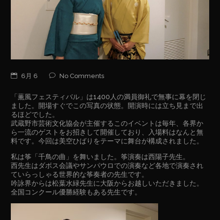
6月 6
No Comments
「薫風フェスティバル」は1400人の満員御礼で無事に幕を閉じ
ました。開場すぐでこの写真の状態。開演時には立ち見まで出
るほどでした。
武蔵野市芸術文化協会が主催するこのイベントは毎年、各界か
ら一流のゲストをお招きして開催しており、入場料はなんと無
料です。今回は美空ひばりをテーマに舞台が構成されました。
私は筝「千鳥の曲」を舞いました。筝演奏は西陽子先生。
西先生はダボス会議やサンパウロでの演奏など各地で演奏され
ていらっしゃる世界的な筝奏者の先生です。
吟詠界からは松葉水緑先生に大阪からお越しいただきました。
全国コンクール優勝経験もある先生です。