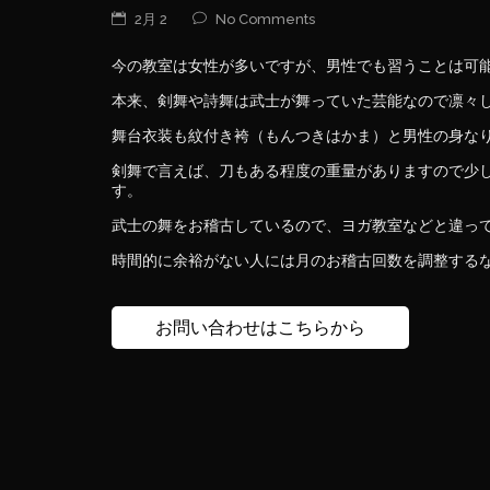
2月 2
No Comments
今の教室は女性が多いですが、男性でも習うことは可
本来、剣舞や詩舞は武士が舞っていた芸能なので凛々
舞台衣装も紋付き袴（もんつきはかま）と男性の身な
剣舞で言えば、刀もある程度の重量がありますので少
す。
武士の舞をお稽古しているので、ヨガ教室などと違っ
時間的に余裕がない人には月のお稽古回数を調整する
お問い合わせはこちらから