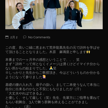
2月 2
No Comments
この度、良いご縁に恵まれて荒井龍凰先生の元で詩吟を学ばせ
て頂けることとなりました。木原 麻璃亜と申します
本番までの一ヶ月半の感想ということで、、、笑
まず＂詩吟＂って何となくイメージは湧くけどイマイチ分から
ない所からの始まりでした。
笑
※しっかりと先生からご教授頂き、今はどういうものか分かる
ようになって参りました
基礎の腰の入れ方、扇子の扱い、まして二本使うなんて本当に
自分に出来るのかなと不安にもなりましたが（汗）
「大丈夫やればできるよ」
と優しく、そして厳しく（笑）先生、先輩方にご指導を重ねて
もらい初舞台、3人で舞う群舞を終えることができまし
た、、、。（涙）