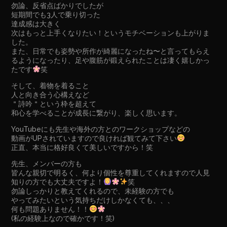
勿論、反省点ばかりでしたが
短期間でも3人で乗り切った
達成感は大きく
次はもっと上手くなりたい！というモチベーションも上がりま
した。
また、日常でも姿勢や所作が綺麗になったね〜と言ってもらえ
るようになったり、足や腹筋が鍛えられたことは凄く嬉しかっ
たです
笑
そして、着物を着ること
人と向き合う心構えなど
＂詩吟＂という枠を超えて
和心を学べることが成長に繋がり、楽しく思います。
YouTubeにも先生や海外の方とのワークショップなどの
動画がUPされていますので良ければ観てみて下さい
正直、本当に格好良くて美しいですから！笑
先生、メンバーの方も
皆んな親切で明るく、何より個性を尊重してくれますので人見
知りの方でも大丈夫ですよ！
笑
勿論しっかりと教えてくれるので、未経験の方でも
やってみたいという気持ちだけしかなくても、、、
何も問題ありません！！
(私の経験上なので確かです！笑)